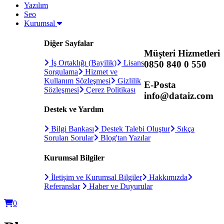
Yazılım
Seo
Kurumsal
Diğer Sayfalar
Müşteri Hizmetleri
İş Ortaklığı (Bayilik)
Lisans
0850 840 0 550
Sorgulama
Hizmet ve
Kullanım Sözleşmesi
Gizlilik
E-Posta
Sözleşmesi
Çerez Politikası
info@dataiz.com
Destek ve Yardım
Bilgi Bankası
Destek Talebi Oluştur
Sıkça
Sorulan Sorular
Blog'tan Yazılar
Kurumsal Bilgiler
İletişim ve Kurumsal Bilgiler
Hakkımızda
Referanslar
Haber ve Duyurular
0