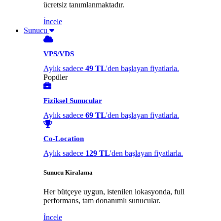
ücretsiz tanımlanmaktadır.
İncele
Sunucu
VPS/VDS
Aylık sadece
49 TL
'den başlayan fiyatlarla.
Popüler
Fiziksel Sunucular
Aylık sadece
69 TL
'den başlayan fiyatlarla.
Co-Location
Aylık sadece
129 TL
'den başlayan fiyatlarla.
Sunucu Kiralama
Her bütçeye uygun, istenilen lokasyonda, full
performans, tam donanımlı sunucular.
İncele