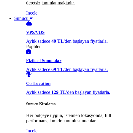
ücretsiz tanımlanmaktadır.
İncele
Sunucu
VPS/VDS
Aylık sadece
49 TL
'den başlayan fiyatlarla.
Popüler
Fiziksel Sunucular
Aylık sadece
69 TL
'den başlayan fiyatlarla.
Co-Location
Aylık sadece
129 TL
'den başlayan fiyatlarla.
Sunucu Kiralama
Her bütçeye uygun, istenilen lokasyonda, full
performans, tam donanımlı sunucular.
İncele