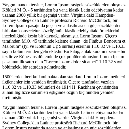
Yaygın inancın tersine, Lorem Ipsum rastgele sözcüklerden oluşmaz.
Kökleri M.Ö. 45 tarihinden bu yana klasik Latin edebiyatına kadar
uzanan 2000 yıllık bir geçmişi vardır. Virginia'daki Hampden-
Sydney College'dan Latince profesörü Richard McClintock, bir
Lorem Ipsum pasajında geçen ve anlaşılması en güç sözcüklerden
biri olan 'consectetur' sözcüğünün klasik edebiyattaki örneklerini
incelediğinde kesin bir kaynağa ulaşmıştır. Lorm Ipsum, Çiçero
tarafından M.Ö. 45 tarihinde kaleme alınan "de Finibus Bonorum et
Malorum" (İyi ve Kötünün Uç Sınırları) eserinin 1.10.32 ve 1.10.33
sayılı bölümlerinden gelmektedir. Bu kitap, ahlak kuramı üzerine bir
tezdir ve Rönesans döneminde çok popüler olmuştur. Lorem Ipsum
pasajının ilk satırı olan "Lorem ipsum dolor sit amet" 1.10.32 sayılı
bölümdeki bir satırdan gelmektedir.
1500'lerden beri kullanılmakta olan standard Lorem Ipsum metinleri
ilgilenenler için yeniden üretilmiştir. Çiçero tarafından yazılan
1.10.32 ve 1.10.33 bölümleri de 1914 H. Rackham çevirisinden
alınan İngilizce sürümleri eşliğinde özgün biçiminden yeniden
üretilmiştir.
Yaygın inancın tersine, Lorem Ipsum rastgele sözcüklerden oluşmaz.
Kökleri M.Ö. 45 tarihinden bu yana klasik Latin edebiyatına kadar
uzanan 2000 yıllık bir geçmişi vardır. Virginia'daki Hampden-
Sydney College'dan Latince profesörü Richard McClintock, bir
Lorem Ipsum pasajında geçen ve anlaşılması en güç sözcüklerden