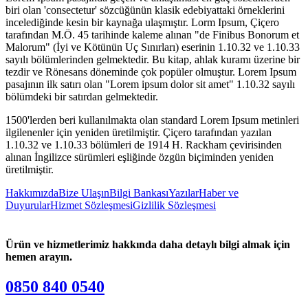
biri olan 'consectetur' sözcüğünün klasik edebiyattaki örneklerini
incelediğinde kesin bir kaynağa ulaşmıştır. Lorm Ipsum, Çiçero
tarafından M.Ö. 45 tarihinde kaleme alınan "de Finibus Bonorum et
Malorum" (İyi ve Kötünün Uç Sınırları) eserinin 1.10.32 ve 1.10.33
sayılı bölümlerinden gelmektedir. Bu kitap, ahlak kuramı üzerine bir
tezdir ve Rönesans döneminde çok popüler olmuştur. Lorem Ipsum
pasajının ilk satırı olan "Lorem ipsum dolor sit amet" 1.10.32 sayılı
bölümdeki bir satırdan gelmektedir.
1500'lerden beri kullanılmakta olan standard Lorem Ipsum metinleri
ilgilenenler için yeniden üretilmiştir. Çiçero tarafından yazılan
1.10.32 ve 1.10.33 bölümleri de 1914 H. Rackham çevirisinden
alınan İngilizce sürümleri eşliğinde özgün biçiminden yeniden
üretilmiştir.
Hakkımızda
Bize Ulaşın
Bilgi Bankası
Yazılar
Haber ve
Duyurular
Hizmet Sözleşmesi
Gizlilik Sözleşmesi
Ürün ve hizmetlerimiz hakkında daha detaylı bilgi almak için
hemen arayın.
0850 840 0540