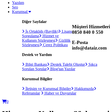
Yazılım
Seo
Kurumsal
Diğer Sayfalar
Müşteri Hizmetleri
İş Ortaklığı (Bayilik)
Lisans
0850 840 0 550
Sorgulama
Hizmet ve
Kullanım Sözleşmesi
Gizlilik
E-Posta
Sözleşmesi
Çerez Politikası
info@dataiz.com
Destek ve Yardım
Bilgi Bankası
Destek Talebi Oluştur
Sıkça
Sorulan Sorular
Blog'tan Yazılar
Kurumsal Bilgiler
İletişim ve Kurumsal Bilgiler
Hakkımızda
Referanslar
Haber ve Duyurular
0