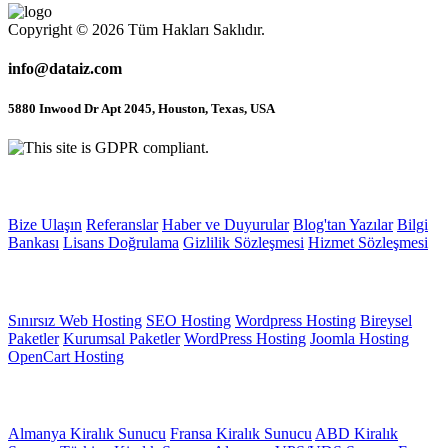
Copyright © 2026 Tüm Hakları Saklıdır.
info@dataiz.com
5880 Inwood Dr Apt 2045, Houston, Texas, USA
Site içi Bağlantılar
Bize Ulaşın
Referanslar
Haber ve Duyurular
Blog'tan Yazılar
Bilgi
Bankası
Lisans Doğrulama
Gizlilik Sözleşmesi
Hizmet Sözleşmesi
Web Hosting
Sınırsız Web Hosting
SEO Hosting
Wordpress Hosting
Bireysel
Paketler
Kurumsal Paketler
WordPress Hosting
Joomla Hosting
OpenCart Hosting
Sunucu Hizmetleri
Almanya Kiralık Sunucu
Fransa Kiralık Sunucu
ABD Kiralık