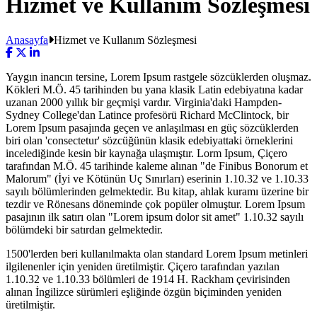
Hizmet ve Kullanım Sözleşmesi
Anasayfa
Hizmet ve Kullanım Sözleşmesi
Yaygın inancın tersine, Lorem Ipsum rastgele sözcüklerden oluşmaz.
Kökleri M.Ö. 45 tarihinden bu yana klasik Latin edebiyatına kadar
uzanan 2000 yıllık bir geçmişi vardır. Virginia'daki Hampden-
Sydney College'dan Latince profesörü Richard McClintock, bir
Lorem Ipsum pasajında geçen ve anlaşılması en güç sözcüklerden
biri olan 'consectetur' sözcüğünün klasik edebiyattaki örneklerini
incelediğinde kesin bir kaynağa ulaşmıştır. Lorm Ipsum, Çiçero
tarafından M.Ö. 45 tarihinde kaleme alınan "de Finibus Bonorum et
Malorum" (İyi ve Kötünün Uç Sınırları) eserinin 1.10.32 ve 1.10.33
sayılı bölümlerinden gelmektedir. Bu kitap, ahlak kuramı üzerine bir
tezdir ve Rönesans döneminde çok popüler olmuştur. Lorem Ipsum
pasajının ilk satırı olan "Lorem ipsum dolor sit amet" 1.10.32 sayılı
bölümdeki bir satırdan gelmektedir.
1500'lerden beri kullanılmakta olan standard Lorem Ipsum metinleri
ilgilenenler için yeniden üretilmiştir. Çiçero tarafından yazılan
1.10.32 ve 1.10.33 bölümleri de 1914 H. Rackham çevirisinden
alınan İngilizce sürümleri eşliğinde özgün biçiminden yeniden
üretilmiştir.